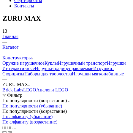
Сертификаты
Контакты
ZURU MAX
13
Главная
—
Каталог
—
Конструкторы
Оружие игрушечное
Куклы
Игрушечный транспорт
Игрушки
Интерактивные
Игрушки радиоуправляемые
Игрушки-
Сюрпризы
Наборы для творчества
Игрушки мягконабивные
—
ZURU MAX
Brick Labs
LEGO
Аналоги LEGO
Фильтр
По популярности (возрастание)
По популярности (убывание)
По популярности (возрастание)
По алфавиту (убывание)
По алфавиту (возрастание)