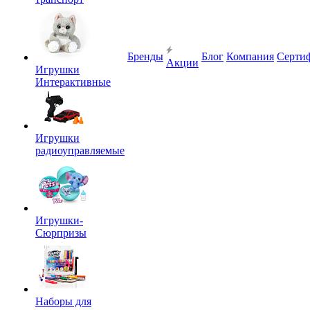
Бренды
Блог
Компания
Серти
Акции
Игрушки
Интерактивные
Игрушки
радиоуправляемые
Игрушки-
Сюрпризы
Наборы для