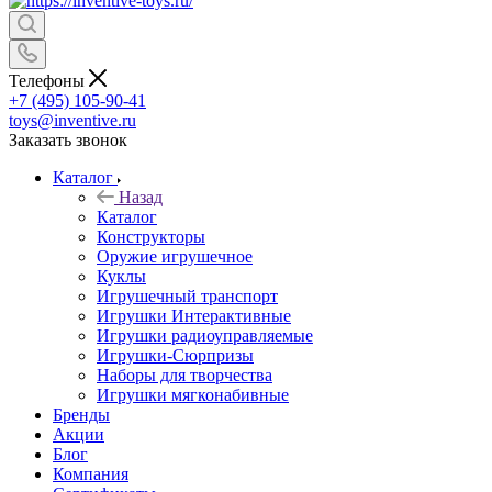
Телефоны
+7 (495) 105-90-41
toys@inventive.ru
Заказать звонок
Каталог
Назад
Каталог
Конструкторы
Оружие игрушечное
Куклы
Игрушечный транспорт
Игрушки Интерактивные
Игрушки радиоуправляемые
Игрушки-Сюрпризы
Наборы для творчества
Игрушки мягконабивные
Бренды
Акции
Блог
Компания