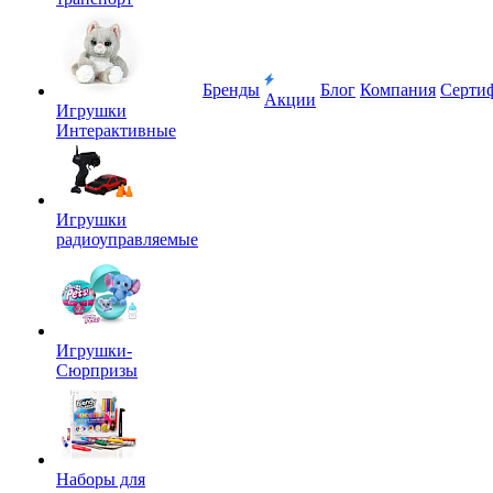
Бренды
Блог
Компания
Серти
Акции
Игрушки
Интерактивные
Игрушки
радиоуправляемые
Игрушки-
Сюрпризы
Наборы для