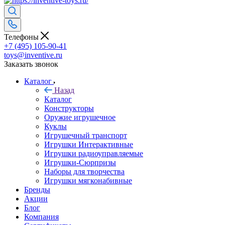
Телефоны
+7 (495) 105-90-41
toys@inventive.ru
Заказать звонок
Каталог
Назад
Каталог
Конструкторы
Оружие игрушечное
Куклы
Игрушечный транспорт
Игрушки Интерактивные
Игрушки радиоуправляемые
Игрушки-Сюрпризы
Наборы для творчества
Игрушки мягконабивные
Бренды
Акции
Блог
Компания