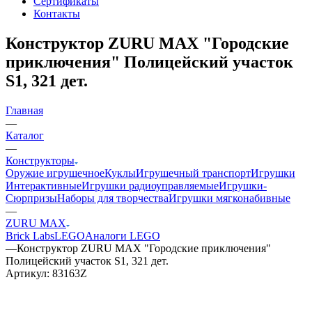
Сертификаты
Контакты
Конструктор ZURU MAX "Городские
приключения" Полицейский участок
S1, 321 дет.
Главная
—
Каталог
—
Конструкторы
Оружие игрушечное
Куклы
Игрушечный транспорт
Игрушки
Интерактивные
Игрушки радиоуправляемые
Игрушки-
Сюрпризы
Наборы для творчества
Игрушки мягконабивные
—
ZURU MAX
Brick Labs
LEGO
Аналоги LEGO
—
Конструктор ZURU MAX "Городские приключения"
Полицейский участок S1, 321 дет.
Артикул:
83163Z