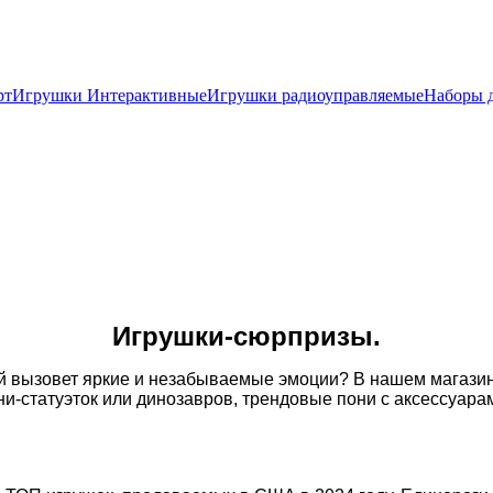
рт
Игрушки Интерактивные
Игрушки радиоуправляемые
Наборы д
Игрушки-сюрпризы.
й вызовет яркие и незабываемые эмоции? В нашем магазин
ни-статуэток или динозавров, трендовые пони с аксессуара