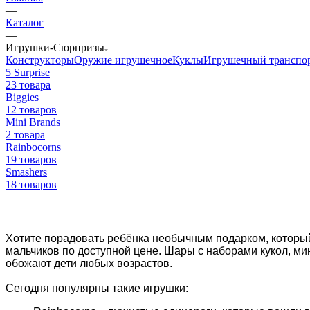
—
Каталог
—
Игрушки-Сюрпризы
Конструкторы
Оружие игрушечное
Куклы
Игрушечный транспо
5 Surprise
23 товара
Biggies
12 товаров
Mini Brands
2 товара
Rainbocorns
19 товаров
Smashers
18 товаров
Хотите порадовать ребёнка необычным подарком, которы
мальчиков по доступной цене. Шары с наборами кукол, ми
обожают дети любых возрастов.
Сегодня популярны такие игрушки: