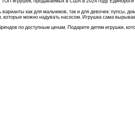
в ТОП игрушек, продаваемых в США в 2024 году. Единороги
 варианты как для мальчиков, так и для девочек: пупсы, д
 которые можно надувать насосом. Игрушка сама вырывается
брендов по доступным ценам. Подарите детям игрушки, ко