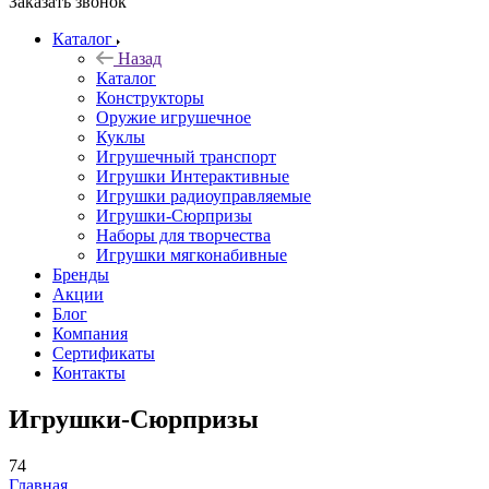
Заказать звонок
Каталог
Назад
Каталог
Конструкторы
Оружие игрушечное
Куклы
Игрушечный транспорт
Игрушки Интерактивные
Игрушки радиоуправляемые
Игрушки-Сюрпризы
Наборы для творчества
Игрушки мягконабивные
Бренды
Акции
Блог
Компания
Сертификаты
Контакты
Игрушки-Сюрпризы
74
Главная