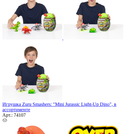
Игрушка Zuru Smashers: "Mini Jurassic Light-Up Dino", в
ассортименте
Арт.: 74107