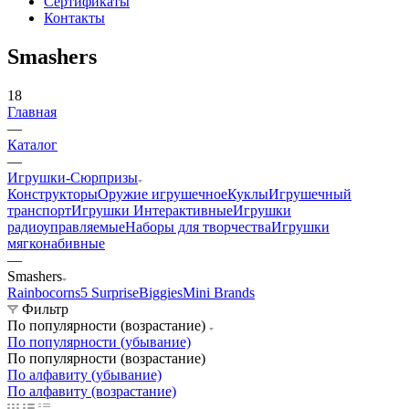
Сертификаты
Контакты
Smashers
18
Главная
—
Каталог
—
Игрушки-Сюрпризы
Конструкторы
Оружие игрушечное
Куклы
Игрушечный
транспорт
Игрушки Интерактивные
Игрушки
радиоуправляемые
Наборы для творчества
Игрушки
мягконабивные
—
Smashers
Rainbocorns
5 Surprise
Biggies
Mini Brands
Фильтр
По популярности (возрастание)
По популярности (убывание)
По популярности (возрастание)
По алфавиту (убывание)
По алфавиту (возрастание)