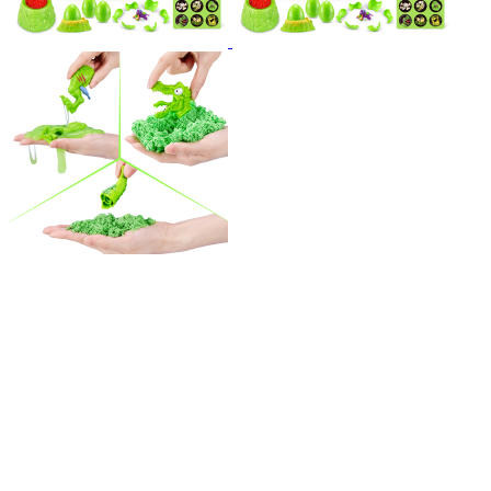
Игрушка Zuru Smashers: "Mega Jurassic Light-Up Dino", в
ассортименте
Арт.: 74108