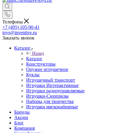
Телефоны
+7 (495) 105-90-41
toys@inventive.ru
Заказать звонок
Каталог
Назад
Каталог
Конструкторы
Оружие игрушечное
Куклы
Игрушечный транспорт
Игрушки Интерактивные
Игрушки радиоуправляемые
Игрушки-Сюрпризы
Наборы для творчества
Игрушки мягконабивные
Бренды
Акции
Блог
Компания