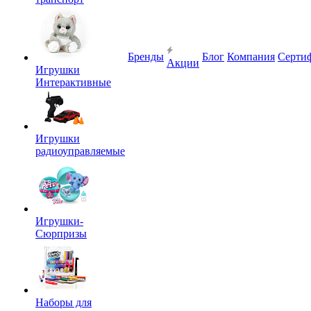
Бренды
Блог
Компания
Серти
Акции
Игрушки
Интерактивные
Игрушки
радиоуправляемые
Игрушки-
Сюрпризы
Наборы для