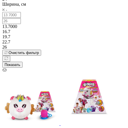
Ширина, см
13.7000
16.7
19.7
22.7
26
Очистить фильтр
Показать