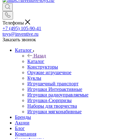
Телефоны
+7 (495) 105-90-41
toys@inventive.ru
Заказать звонок
Каталог
Назад
Каталог
Конструкторы
Оружие игрушечное
Куклы
Игрушечный транспорт
Игрушки Интерактивные
Игрушки радиоуправляемые
Игрушки-Сюрпризы
Наборы для творчества
Игрушки мягконабивные
Бренды
Акции
Блог
Компания