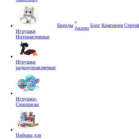
Бренды
Блог
Компания
Серти
Акции
Игрушки
Интерактивные
Игрушки
радиоуправляемые
Игрушки-
Сюрпризы
Наборы для