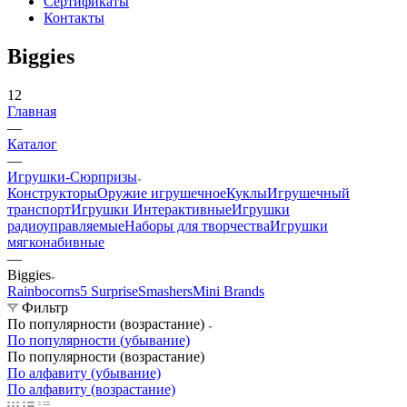
Сертификаты
Контакты
Biggies
12
Главная
—
Каталог
—
Игрушки-Сюрпризы
Конструкторы
Оружие игрушечное
Куклы
Игрушечный
транспорт
Игрушки Интерактивные
Игрушки
радиоуправляемые
Наборы для творчества
Игрушки
мягконабивные
—
Biggies
Rainbocorns
5 Surprise
Smashers
Mini Brands
Фильтр
По популярности (возрастание)
По популярности (убывание)
По популярности (возрастание)
По алфавиту (убывание)
По алфавиту (возрастание)