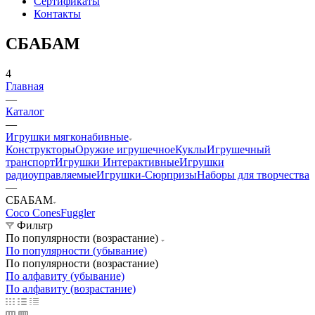
Сертификаты
Контакты
СБАБАМ
4
Главная
—
Каталог
—
Игрушки мягконабивные
Конструкторы
Оружие игрушечное
Куклы
Игрушечный
транспорт
Игрушки Интерактивные
Игрушки
радиоуправляемые
Игрушки-Сюрпризы
Наборы для творчества
—
СБАБАМ
Coco Cones
Fuggler
Фильтр
По популярности (возрастание)
По популярности (убывание)
По популярности (возрастание)
По алфавиту (убывание)
По алфавиту (возрастание)