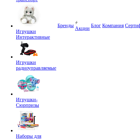
Бренды
Блог
Компания
Серти
Акции
Игрушки
Интерактивные
Игрушки
радиоуправляемые
Игрушки-
Сюрпризы
Наборы для