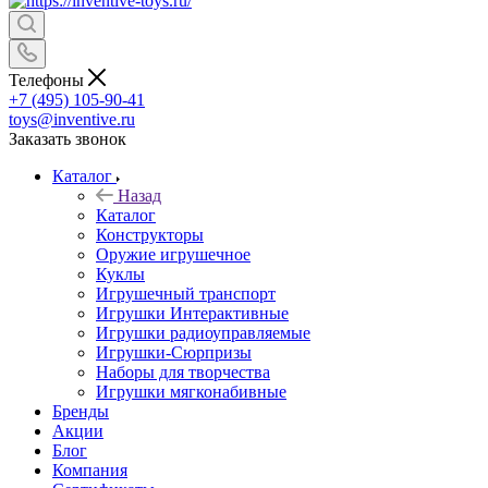
Телефоны
+7 (495) 105-90-41
toys@inventive.ru
Заказать звонок
Каталог
Назад
Каталог
Конструкторы
Оружие игрушечное
Куклы
Игрушечный транспорт
Игрушки Интерактивные
Игрушки радиоуправляемые
Игрушки-Сюрпризы
Наборы для творчества
Игрушки мягконабивные
Бренды
Акции
Блог
Компания