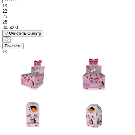
19
22
25
28
30.5000
Очистить фильтр
Показать