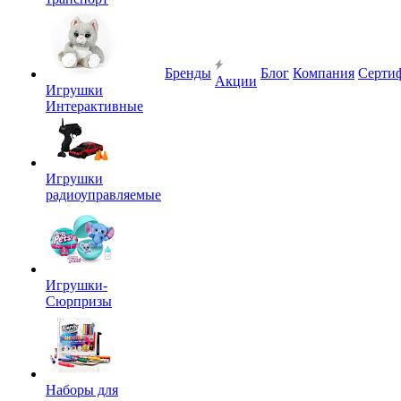
Бренды
Блог
Компания
Серти
Акции
Игрушки
Интерактивные
Игрушки
радиоуправляемые
Игрушки-
Сюрпризы
Наборы для