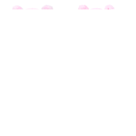
Игрушка ZURU Coco Cones Любимый питомец в асс.,
дисплей-бокс 12шт.