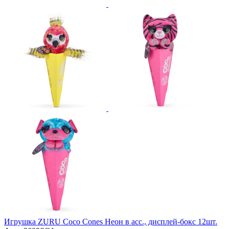
Игрушка ZURU Coco Cones Неон в асс., дисплей-бокс 12шт.