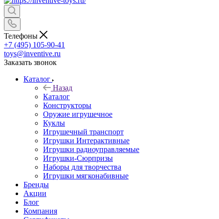
Телефоны
+7 (495) 105-90-41
toys@inventive.ru
Заказать звонок
Каталог
Назад
Каталог
Конструкторы
Оружие игрушечное
Куклы
Игрушечный транспорт
Игрушки Интерактивные
Игрушки радиоуправляемые
Игрушки-Сюрпризы
Наборы для творчества
Игрушки мягконабивные
Бренды
Акции
Блог
Компания