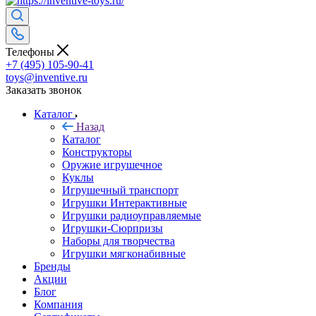
Телефоны
+7 (495) 105-90-41
toys@inventive.ru
Заказать звонок
Каталог
Назад
Каталог
Конструкторы
Оружие игрушечное
Куклы
Игрушечный транспорт
Игрушки Интерактивные
Игрушки радиоуправляемые
Игрушки-Сюрпризы
Наборы для творчества
Игрушки мягконабивные
Бренды
Акции
Блог
Компания