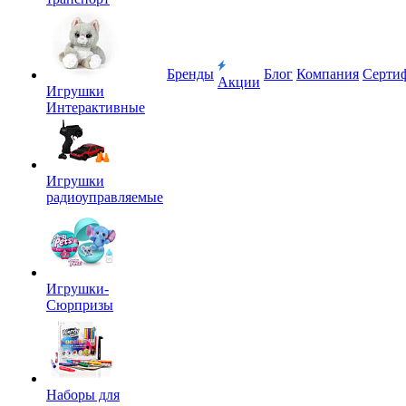
Бренды
Блог
Компания
Серти
Акции
Игрушки
Интерактивные
Игрушки
радиоуправляемые
Игрушки-
Сюрпризы
Наборы для