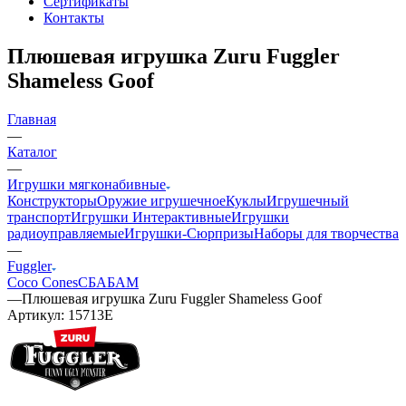
Сертификаты
Контакты
Плюшевая игрушка Zuru Fuggler
Shameless Goof
Главная
—
Каталог
—
Игрушки мягконабивные
Конструкторы
Оружие игрушечное
Куклы
Игрушечный
транспорт
Игрушки Интерактивные
Игрушки
радиоуправляемые
Игрушки-Сюрпризы
Наборы для творчества
—
Fuggler
Coco Cones
СБАБАМ
—
Плюшевая игрушка Zuru Fuggler Shameless Goof
Артикул:
15713E