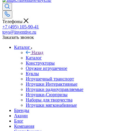
Телефоны
+7 (495) 105-90-41
toys@inventive.ru
Заказать звонок
Каталог
Назад
Каталог
Конструкторы
Оружие игрушечное
Куклы
Игрушечный транспорт
Игрушки Интерактивные
Игрушки радиоуправляемые
Игрушки-Сюрпризы
Наборы для творчества
Игрушки мягконабивные
Бренды
Акции
Блог
Компания