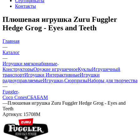
Сертификаты
Контакты
Плюшевая игрушка Zuru Fuggler
Hedge Grog - Eyes and Teeth
Главная
—
Каталог
—
Игрушки мягконабивные
Конструкторы
Оружие игрушечное
Куклы
Игрушечный
транспорт
Игрушки Интерактивные
Игрушки
радиоуправляемые
Игрушки-Сюрпризы
Наборы для творчества
—
Fuggler
Coco Cones
СБАБАМ
—
Плюшевая игрушка Zuru Fuggler Hedge Grog - Eyes and
Teeth
Артикул:
15708M