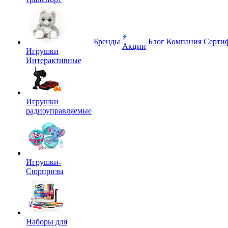
Бренды
Блог
Компания
Серти
Акции
Игрушки
Интерактивные
Игрушки
радиоуправляемые
Игрушки-
Сюрпризы
Наборы для