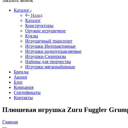
Заказать звонок
Каталог
Назад
Каталог
Конструкторы
Оружие игрушечное
Куклы
Игрушечный транспорт
Игрушки Интерактивные
Игрушки радиоуправляемые
Игрушки-Сюрпризы
Наборы для творчества
Игрушки мягконабивные
Бренды
Акции
Блог
Компания
Сертификаты
Контакты
Плюшевая игрушка Zuru Fuggler Grump
Главная
—