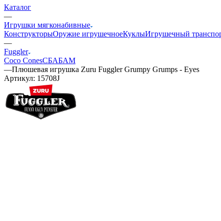
Каталог
—
Игрушки мягконабивные
Конструкторы
Оружие игрушечное
Куклы
Игрушечный транспо
—
Fuggler
Coco Cones
СБАБАМ
—
Плюшевая игрушка Zuru Fuggler Grumpy Grumps - Eyes
Артикул:
15708J