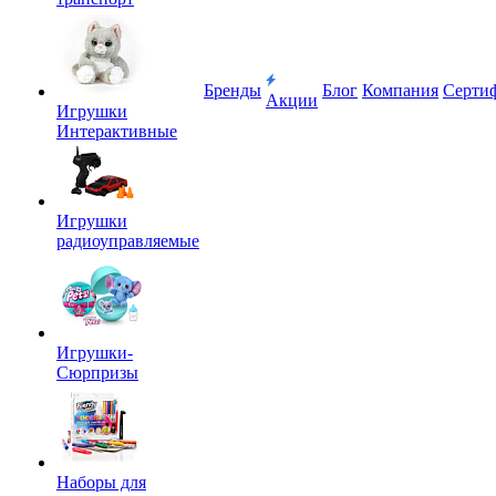
Бренды
Блог
Компания
Серти
Акции
Игрушки
Интерактивные
Игрушки
радиоуправляемые
Игрушки-
Сюрпризы
Наборы для