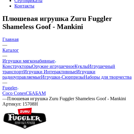
Сертификаты
Контакты
Плюшевая игрушка Zuru Fuggler
Shameless Goof - Mankini
Главная
—
Каталог
—
Игрушки мягконабивные
Конструкторы
Оружие игрушечное
Куклы
Игрушечный
транспорт
Игрушки Интерактивные
Игрушки
радиоуправляемые
Игрушки-Сюрпризы
Наборы для творчества
—
Fuggler
Coco Cones
СБАБАМ
—
Плюшевая игрушка Zuru Fuggler Shameless Goof - Mankini
Артикул:
15708H