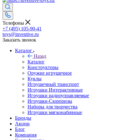
Телефоны
+7 (495) 105-90-41
toys@inventive.ru
Заказать звонок
Каталог
Назад
Каталог
Конструкторы
Оружие игрушечное
Куклы
Игрушечный транспорт
Игрушки Интерактивные
Игрушки радиоуправляемые
Игрушки-Сюрпризы
Наборы для творчества
Игрушки мягконабивные
Бренды
Акции
Блог
Компания