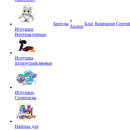
Бренды
Блог
Компания
Серти
Акции
Игрушки
Интерактивные
Игрушки
радиоуправляемые
Игрушки-
Сюрпризы
Наборы для