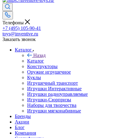
Телефоны
+7 (495) 105-90-41
toys@inventive.ru
Заказать звонок
Каталог
Назад
Каталог
Конструкторы
Оружие игрушечное
Куклы
Игрушечный транспорт
Игрушки Интерактивные
Игрушки радиоуправляемые
Игрушки-Сюрпризы
Наборы для творчества
Игрушки мягконабивные
Бренды
Акции
Блог
Компания