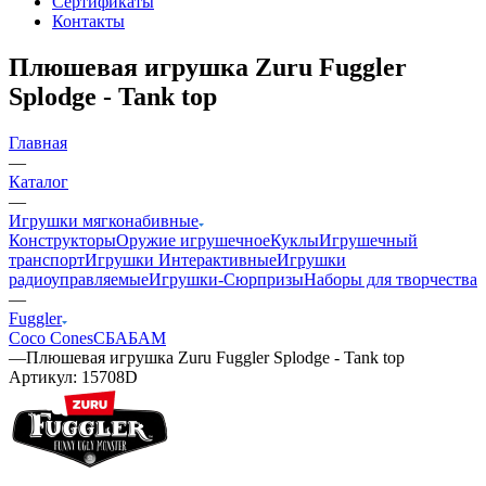
Сертификаты
Контакты
Плюшевая игрушка Zuru Fuggler
Splodge - Tank top
Главная
—
Каталог
—
Игрушки мягконабивные
Конструкторы
Оружие игрушечное
Куклы
Игрушечный
транспорт
Игрушки Интерактивные
Игрушки
радиоуправляемые
Игрушки-Сюрпризы
Наборы для творчества
—
Fuggler
Coco Cones
СБАБАМ
—
Плюшевая игрушка Zuru Fuggler Splodge - Tank top
Артикул:
15708D