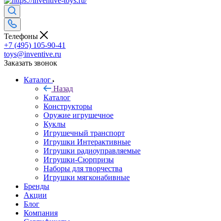
Телефоны
+7 (495) 105-90-41
toys@inventive.ru
Заказать звонок
Каталог
Назад
Каталог
Конструкторы
Оружие игрушечное
Куклы
Игрушечный транспорт
Игрушки Интерактивные
Игрушки радиоуправляемые
Игрушки-Сюрпризы
Наборы для творчества
Игрушки мягконабивные
Бренды
Акции
Блог
Компания