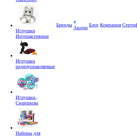
Бренды
Блог
Компания
Серти
Акции
Игрушки
Интерактивные
Игрушки
радиоуправляемые
Игрушки-
Сюрпризы
Наборы для