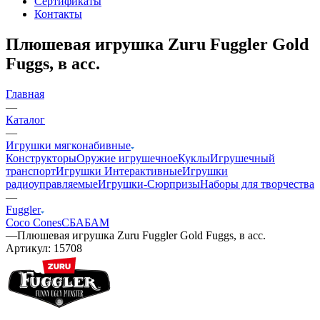
Сертификаты
Контакты
Плюшевая игрушка Zuru Fuggler Gold
Fuggs, в асс.
Главная
—
Каталог
—
Игрушки мягконабивные
Конструкторы
Оружие игрушечное
Куклы
Игрушечный
транспорт
Игрушки Интерактивные
Игрушки
радиоуправляемые
Игрушки-Сюрпризы
Наборы для творчества
—
Fuggler
Coco Cones
СБАБАМ
—
Плюшевая игрушка Zuru Fuggler Gold Fuggs, в асс.
Артикул:
15708