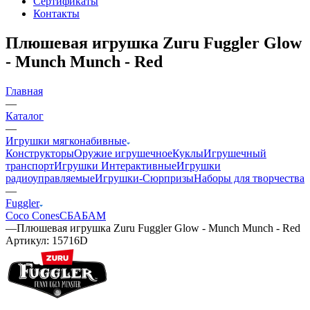
Сертификаты
Контакты
Плюшевая игрушка Zuru Fuggler Glow
- Munch Munch - Red
Главная
—
Каталог
—
Игрушки мягконабивные
Конструкторы
Оружие игрушечное
Куклы
Игрушечный
транспорт
Игрушки Интерактивные
Игрушки
радиоуправляемые
Игрушки-Сюрпризы
Наборы для творчества
—
Fuggler
Coco Cones
СБАБАМ
—
Плюшевая игрушка Zuru Fuggler Glow - Munch Munch - Red
Артикул:
15716D