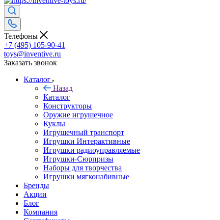
Телефоны
+7 (495) 105-90-41
toys@inventive.ru
Заказать звонок
Каталог
Назад
Каталог
Конструкторы
Оружие игрушечное
Куклы
Игрушечный транспорт
Игрушки Интерактивные
Игрушки радиоуправляемые
Игрушки-Сюрпризы
Наборы для творчества
Игрушки мягконабивные
Бренды
Акции
Блог
Компания