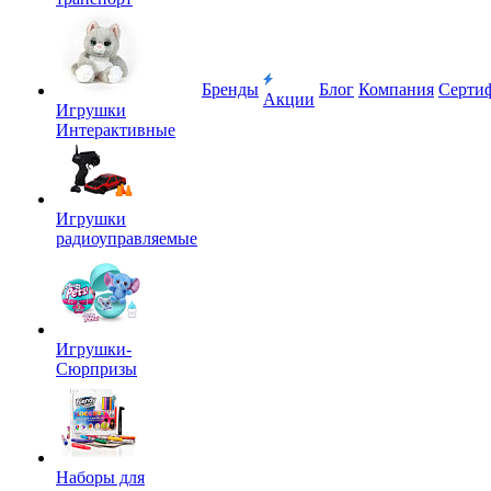
Бренды
Блог
Компания
Серти
Акции
Игрушки
Интерактивные
Игрушки
радиоуправляемые
Игрушки-
Сюрпризы
Наборы для