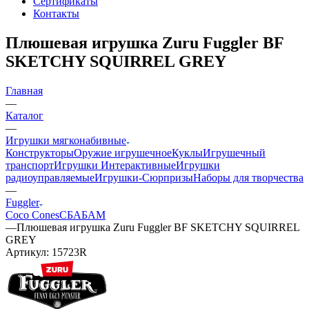
Сертификаты
Контакты
Плюшевая игрушка Zuru Fuggler BF
SKETCHY SQUIRREL GREY
Главная
—
Каталог
—
Игрушки мягконабивные
Конструкторы
Оружие игрушечное
Куклы
Игрушечный
транспорт
Игрушки Интерактивные
Игрушки
радиоуправляемые
Игрушки-Сюрпризы
Наборы для творчества
—
Fuggler
Coco Cones
СБАБАМ
—
Плюшевая игрушка Zuru Fuggler BF SKETCHY SQUIRREL
GREY
Артикул:
15723R