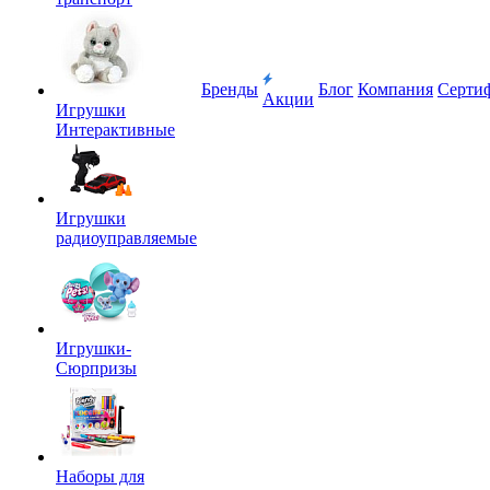
Бренды
Блог
Компания
Серти
Акции
Игрушки
Интерактивные
Игрушки
радиоуправляемые
Игрушки-
Сюрпризы
Наборы для