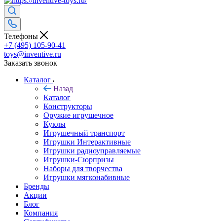
Телефоны
+7 (495) 105-90-41
toys@inventive.ru
Заказать звонок
Каталог
Назад
Каталог
Конструкторы
Оружие игрушечное
Куклы
Игрушечный транспорт
Игрушки Интерактивные
Игрушки радиоуправляемые
Игрушки-Сюрпризы
Наборы для творчества
Игрушки мягконабивные
Бренды
Акции
Блог
Компания