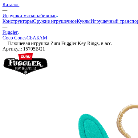
Каталог
—
Игрушки мягконабивные
Конструкторы
Оружие игрушечное
Куклы
Игрушечный транспо
—
Fuggler
Coco Cones
СБАБАМ
—
Плюшевая игрушка Zuru Fuggler Key Rings, в асс.
Артикул:
15705BQ1