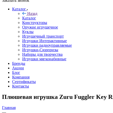
Заказать звонок
Каталог
Назад
Каталог
Конструкторы
Оружие игрушечное
Куклы
Игрушечный транспорт
Игрушки Интерактивные
Игрушки радиоуправляемые
Игрушки-Сюрпризы
Наборы для творчества
Игрушки мягконабивные
Бренды
Акции
Блог
Компания
Сертификаты
Контакты
Плюшевая игрушка Zuru Fuggler Key Rin
Главная
—