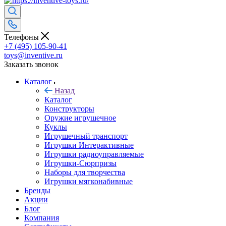
Телефоны
+7 (495) 105-90-41
toys@inventive.ru
Заказать звонок
Каталог
Назад
Каталог
Конструкторы
Оружие игрушечное
Куклы
Игрушечный транспорт
Игрушки Интерактивные
Игрушки радиоуправляемые
Игрушки-Сюрпризы
Наборы для творчества
Игрушки мягконабивные
Бренды
Акции
Блог
Компания