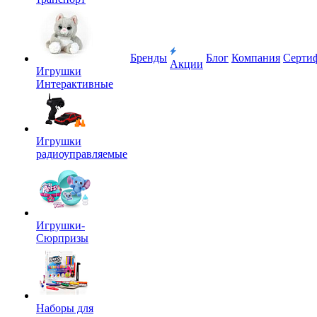
Бренды
Блог
Компания
Серти
Акции
Игрушки
Интерактивные
Игрушки
радиоуправляемые
Игрушки-
Сюрпризы
Наборы для