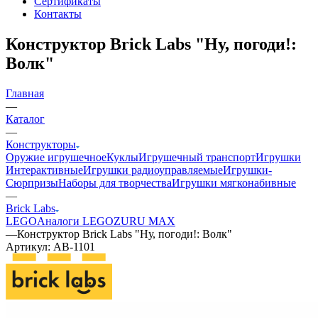
Сертификаты
Контакты
Конструктор Brick Labs "Ну, погоди!:
Волк"
Главная
—
Каталог
—
Конструкторы
Оружие игрушечное
Куклы
Игрушечный транспорт
Игрушки
Интерактивные
Игрушки радиоуправляемые
Игрушки-
Сюрпризы
Наборы для творчества
Игрушки мягконабивные
—
Brick Labs
LEGO
Аналоги LEGO
ZURU MAX
—
Конструктор Brick Labs "Ну, погоди!: Волк"
Артикул:
AB-1101