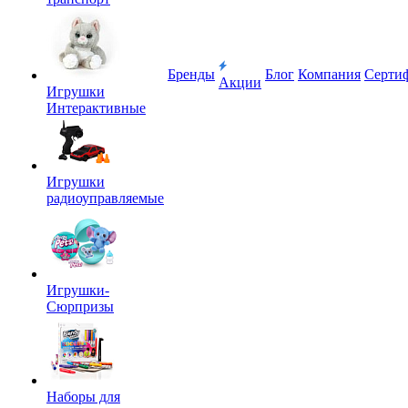
Бренды
Блог
Компания
Серти
Акции
Игрушки
Интерактивные
Игрушки
радиоуправляемые
Игрушки-
Сюрпризы
Наборы для