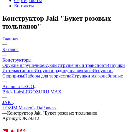
Сертификаты
Контакты
Конструктор Jaki "Букет розовых
тюльпанов"
Главная
—
Каталог
—
Конструкторы
Оружие игрушечное
Куклы
Игрушечный транспорт
Игрушки
Интерактивные
Игрушки радиоуправляемые
Игрушки-
Сюрпризы
Наборы для творчества
Игрушки мягконабивные
—
Аналоги LEGO
Brick Labs
LEGO
ZURU MAX
—
JAKI
LOZ
IM Master
CaDa
Pantasy
—
Конструктор Jaki "Букет розовых тюльпанов"
Артикул:
JK29312