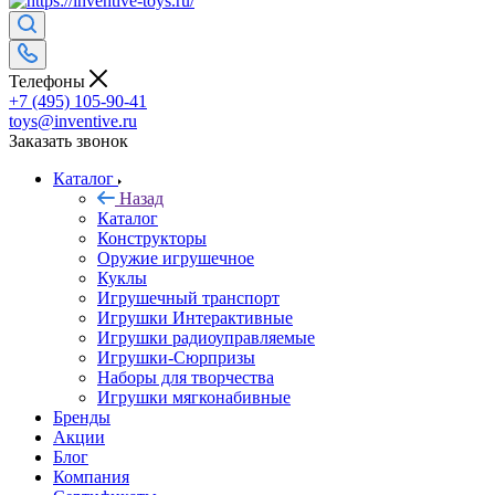
Телефоны
+7 (495) 105-90-41
toys@inventive.ru
Заказать звонок
Каталог
Назад
Каталог
Конструкторы
Оружие игрушечное
Куклы
Игрушечный транспорт
Игрушки Интерактивные
Игрушки радиоуправляемые
Игрушки-Сюрпризы
Наборы для творчества
Игрушки мягконабивные
Бренды
Акции
Блог
Компания