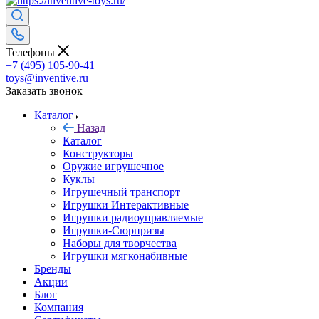
Телефоны
+7 (495) 105-90-41
toys@inventive.ru
Заказать звонок
Каталог
Назад
Каталог
Конструкторы
Оружие игрушечное
Куклы
Игрушечный транспорт
Игрушки Интерактивные
Игрушки радиоуправляемые
Игрушки-Сюрпризы
Наборы для творчества
Игрушки мягконабивные
Бренды
Акции
Блог
Компания