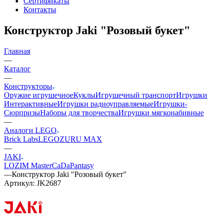
Сертификаты
Контакты
Конструктор Jaki "Розовый букет"
Главная
—
Каталог
—
Конструкторы
Оружие игрушечное
Куклы
Игрушечный транспорт
Игрушки
Интерактивные
Игрушки радиоуправляемые
Игрушки-
Сюрпризы
Наборы для творчества
Игрушки мягконабивные
—
Аналоги LEGO
Brick Labs
LEGO
ZURU MAX
—
JAKI
LOZ
IM Master
CaDa
Pantasy
—
Конструктор Jaki "Розовый букет"
Артикул:
JK2687