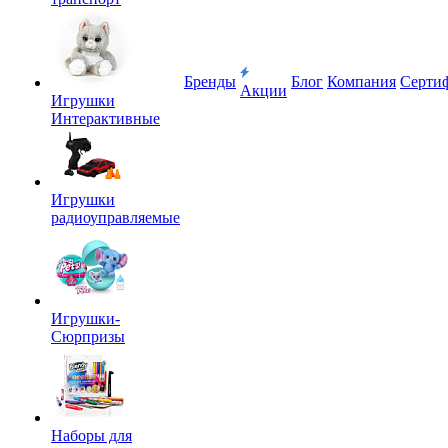
Бренды
Блог
Компания
Серти
Акции
Игрушки
Интерактивные
Игрушки
радиоуправляемые
Игрушки-
Сюрпризы
Наборы для