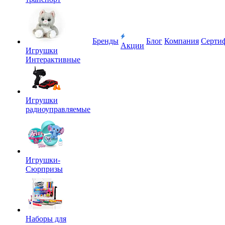
Бренды
Блог
Компания
Серти
Акции
Игрушки
Интерактивные
Игрушки
радиоуправляемые
Игрушки-
Сюрпризы
Наборы для