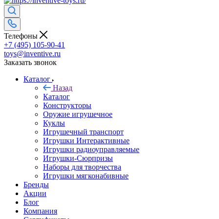
Телефоны
+7 (495) 105-90-41
toys@inventive.ru
Заказать звонок
Каталог
Назад
Каталог
Конструкторы
Оружие игрушечное
Куклы
Игрушечный транспорт
Игрушки Интерактивные
Игрушки радиоуправляемые
Игрушки-Сюрпризы
Наборы для творчества
Игрушки мягконабивные
Бренды
Акции
Блог
Компания