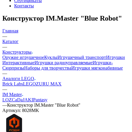
Сертификаты
Контакты
Конструктор IM.Master "Blue Robot"
Главная
—
Каталог
—
Конструкторы
Оружие игрушечное
Куклы
Игрушечный транспорт
Игрушки
Интерактивные
Игрушки радиоуправляемые
Игрушки-
Сюрпризы
Наборы для творчества
Игрушки мягконабивные
—
Аналоги LEGO
Brick Labs
LEGO
ZURU MAX
—
IM Master
LOZ
CaDa
JAKI
Pantasy
—
Конструктор IM.Master "Blue Robot"
Артикул:
8028MK