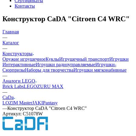
Сертификаты
Контакты
Конструктор CaDA "Citroen C4 WRC"
Главная
—
Каталог
—
Конструкторы
Оружие игрушечное
Куклы
Игрушечный транспорт
Игрушки
Интерактивные
Игрушки радиоуправляемые
Игрушки-
Сюрпризы
Наборы для творчества
Игрушки мягконабивные
—
Аналоги LEGO
Brick Labs
LEGO
ZURU MAX
—
CaDa
LOZ
IM Master
JAKI
Pantasy
—
Конструктор CaDA "Citroen C4 WRC"
Артикул:
C51078W