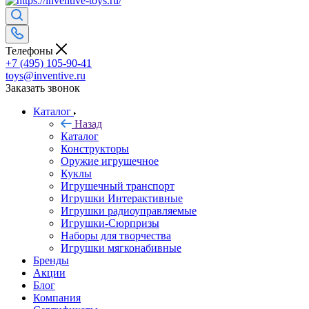
Телефоны
+7 (495) 105-90-41
toys@inventive.ru
Заказать звонок
Каталог
Назад
Каталог
Конструкторы
Оружие игрушечное
Куклы
Игрушечный транспорт
Игрушки Интерактивные
Игрушки радиоуправляемые
Игрушки-Сюрпризы
Наборы для творчества
Игрушки мягконабивные
Бренды
Акции
Блог
Компания