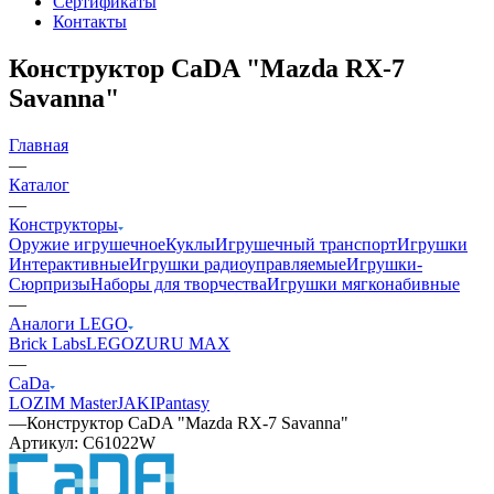
Сертификаты
Контакты
Конструктор CaDA "Mazda RX-7
Savanna"
Главная
—
Каталог
—
Конструкторы
Оружие игрушечное
Куклы
Игрушечный транспорт
Игрушки
Интерактивные
Игрушки радиоуправляемые
Игрушки-
Сюрпризы
Наборы для творчества
Игрушки мягконабивные
—
Аналоги LEGO
Brick Labs
LEGO
ZURU MAX
—
CaDa
LOZ
IM Master
JAKI
Pantasy
—
Конструктор CaDA "Mazda RX-7 Savanna"
Артикул:
C61022W