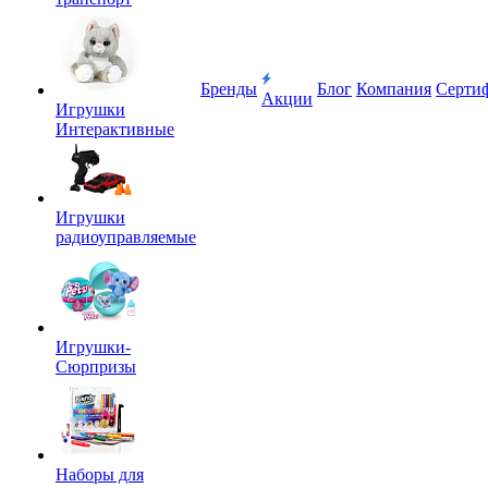
Бренды
Блог
Компания
Серти
Акции
Игрушки
Интерактивные
Игрушки
радиоуправляемые
Игрушки-
Сюрпризы
Наборы для