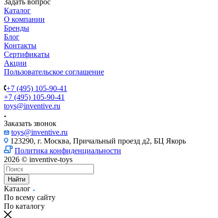
Оформить заказ
Характеристики
Оплата
Доставка
Пушистый малыш Прыгли! - очаровательная
интерактивная игрушка и твой новый лучший друг! Пёсик
мило семенит лапками, открывает рот и звонко лает, шевелит
головой и хвостом! Игрушка работает от батареек 2 х ААА (в
комплект не входят). У каждой игрушки в комплекте любимое
лакомство, косточка, и яркая бирка на шее.
Просто позвоните или воспользуйтесь формой консультации:
наши специалисты свяжутся с вами в течение часа и
предложат оптимальные условия сотрудничества!
Оформить заказ
Бренд
Прыгли!
Возраст
3
Страна производства
КИТАЙ
Вес, кг
0.2
Длина, см
16
Ширина, см
12