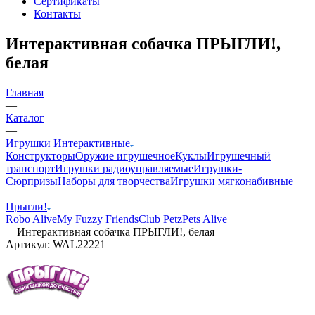
Сертификаты
Контакты
Интерактивная собачка ПРЫГЛИ!,
белая
Главная
—
Каталог
—
Игрушки Интерактивные
Конструкторы
Оружие игрушечное
Куклы
Игрушечный
транспорт
Игрушки радиоуправляемые
Игрушки-
Сюрпризы
Наборы для творчества
Игрушки мягконабивные
—
Прыгли!
Robo Alive
My Fuzzy Friends
Club Petz
Pets Alive
—
Интерактивная собачка ПРЫГЛИ!, белая
Артикул:
WAL22221