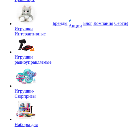
Бренды
Блог
Компания
Серти
Акции
Игрушки
Интерактивные
Игрушки
радиоуправляемые
Игрушки-
Сюрпризы
Наборы для