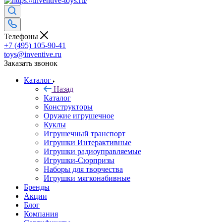
Телефоны
+7 (495) 105-90-41
toys@inventive.ru
Заказать звонок
Каталог
Назад
Каталог
Конструкторы
Оружие игрушечное
Куклы
Игрушечный транспорт
Игрушки Интерактивные
Игрушки радиоуправляемые
Игрушки-Сюрпризы
Наборы для творчества
Игрушки мягконабивные
Бренды
Акции
Блог
Компания