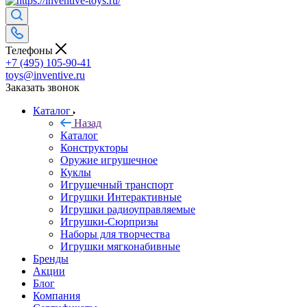
Телефоны
+7 (495) 105-90-41
toys@inventive.ru
Заказать звонок
Каталог
Назад
Каталог
Конструкторы
Оружие игрушечное
Куклы
Игрушечный транспорт
Игрушки Интерактивные
Игрушки радиоуправляемые
Игрушки-Сюрпризы
Наборы для творчества
Игрушки мягконабивные
Бренды
Акции
Блог
Компания