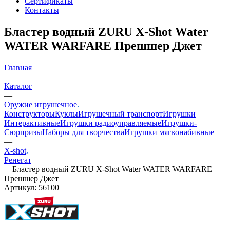
Сертификаты
Контакты
Бластер водный ZURU X-Shot Water
WATER WARFARE Прешшер Джет
Главная
—
Каталог
—
Оружие игрушечное
Конструкторы
Куклы
Игрушечный транспорт
Игрушки
Интерактивные
Игрушки радиоуправляемые
Игрушки-
Сюрпризы
Наборы для творчества
Игрушки мягконабивные
—
X-shot
Ренегат
—
Бластер водный ZURU X-Shot Water WATER WARFARE
Прешшер Джет
Артикул:
56100