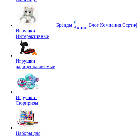
Бренды
Блог
Компания
Серти
Акции
Игрушки
Интерактивные
Игрушки
радиоуправляемые
Игрушки-
Сюрпризы
Наборы для