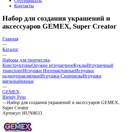
Сертификаты
Контакты
Набор для создания украшений и
аксессуаров GEMEX, Super Creator
Главная
—
Каталог
—
Наборы для творчества
Конструкторы
Оружие игрушечное
Куклы
Игрушечный
транспорт
Игрушки Интерактивные
Игрушки
радиоуправляемые
Игрушки-Сюрпризы
Игрушки
мягконабивные
—
GEMEX
Blendy Pens
—
Набор для создания украшений и аксессуаров GEMEX,
Super Creator
Артикул:
HUN8633