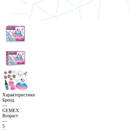
Характеристики
Бренд
—
GEMEX
Возраст
—
5