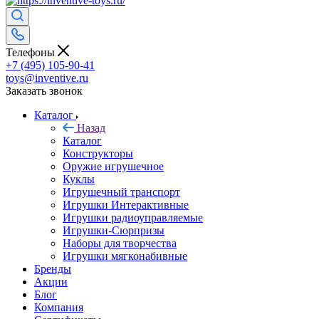
Телефоны
+7 (495) 105-90-41
toys@inventive.ru
Заказать звонок
Каталог
Назад
Каталог
Конструкторы
Оружие игрушечное
Куклы
Игрушечный транспорт
Игрушки Интерактивные
Игрушки радиоуправляемые
Игрушки-Сюрпризы
Наборы для творчества
Игрушки мягконабивные
Бренды
Акции
Блог
Компания