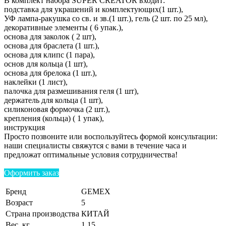
В комплект набора SUPER CREATOR входит:
подставка для украшений и комплектующих(1 шт.),
УФ лампа-ракушка со св. и зв.(1 шт.), гель (2 шт. по 25 мл),
декоративные элементы ( 6 упак.),
основа для заколок ( 2 шт),
основа для браслета (1 шт.),
основа для клипс (1 пара),
основ для кольца (1 шт),
основа для брелока (1 шт.),
наклейки (1 лист),
палочка для размешивания геля (1 шт),
держатель для кольца (1 шт),
силиконовая формочка (2 шт.),
крепления (кольца) ( 1 упак),
инструкция
Просто позвоните или воспользуйтесь формой консультации:
наши специалисты свяжутся с вами в течение часа и
предложат оптимальные условия сотрудничества!
Оформить заказ
Бренд
GEMEX
Возраст
5
Страна производства
КИТАЙ
Вес, кг
1.15