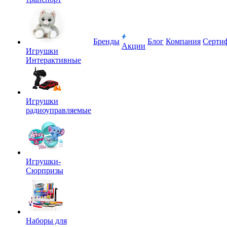
Бренды
Блог
Компания
Серти
Акции
Игрушки
Интерактивные
Игрушки
радиоуправляемые
Игрушки-
Сюрпризы
Наборы для