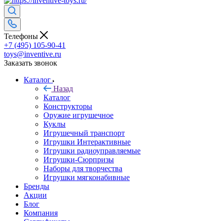
Телефоны
+7 (495) 105-90-41
toys@inventive.ru
Заказать звонок
Каталог
Назад
Каталог
Конструкторы
Оружие игрушечное
Куклы
Игрушечный транспорт
Игрушки Интерактивные
Игрушки радиоуправляемые
Игрушки-Сюрпризы
Наборы для творчества
Игрушки мягконабивные
Бренды
Акции
Блог
Компания