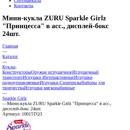
Сертификаты
Контакты
Мини-кукла ZURU Sparkle Girlz
"Принцесса" в асс., дисплей-бокс
24шт.
Главная
—
Каталог
—
Куклы
Конструкторы
Оружие игрушечное
Игрушечный
транспорт
Игрушки Интерактивные
Игрушки
радиоуправляемые
Игрушки-Сюрпризы
Наборы для
творчества
Игрушки мягконабивные
—
Sparkle Girlz
—
Мини-кукла ZURU Sparkle Girlz "Принцесса" в асс.,
дисплей-бокс 24шт.
Артикул:
10015TQ3