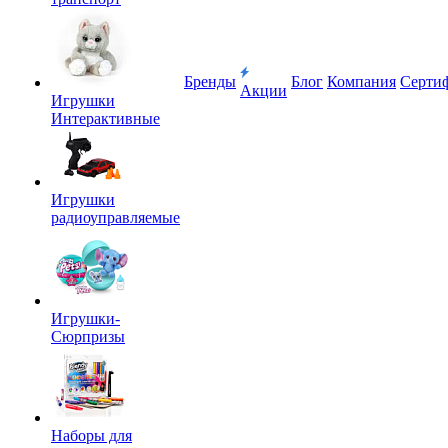
Бренды
Блог
Компания
Серти
Акции
Игрушки
Интерактивные
Игрушки
радиоуправляемые
Игрушки-
Сюрпризы
Наборы для