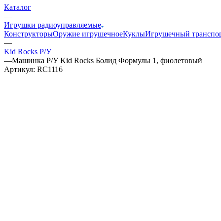
Каталог
—
Игрушки радиоуправляемые
Конструкторы
Оружие игрушечное
Куклы
Игрушечный транспо
—
Kid Rocks Р/У
—
Машинка Р/У Kid Rocks Болид Формулы 1, фиолетовый
Артикул:
RC1116