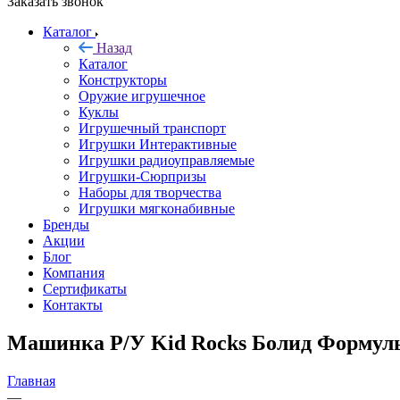
Заказать звонок
Каталог
Назад
Каталог
Конструкторы
Оружие игрушечное
Куклы
Игрушечный транспорт
Игрушки Интерактивные
Игрушки радиоуправляемые
Игрушки-Сюрпризы
Наборы для творчества
Игрушки мягконабивные
Бренды
Акции
Блог
Компания
Сертификаты
Контакты
Машинка Р/У Kid Rocks Болид Формул
Главная
—