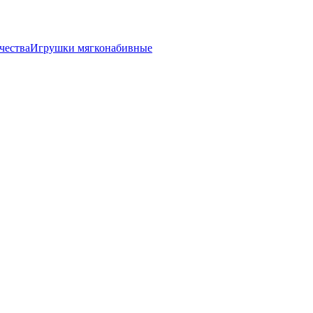
чества
Игрушки мягконабивные