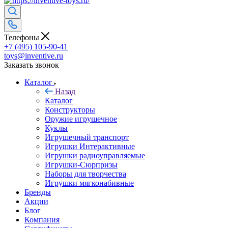
Телефоны
+7 (495) 105-90-41
toys@inventive.ru
Заказать звонок
Каталог
Назад
Каталог
Конструкторы
Оружие игрушечное
Куклы
Игрушечный транспорт
Игрушки Интерактивные
Игрушки радиоуправляемые
Игрушки-Сюрпризы
Наборы для творчества
Игрушки мягконабивные
Бренды
Акции
Блог
Компания