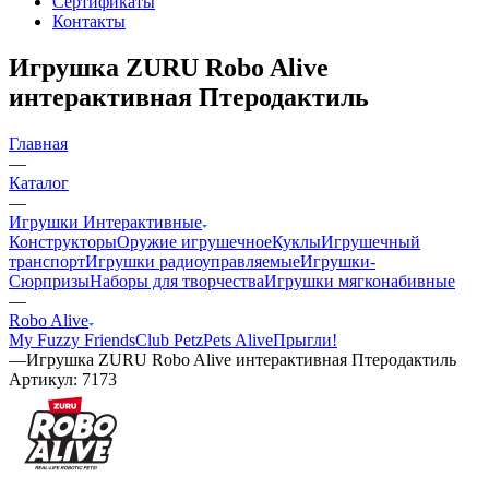
Сертификаты
Контакты
Игрушка ZURU Robo Alive
интерактивная Птеродактиль
Главная
—
Каталог
—
Игрушки Интерактивные
Конструкторы
Оружие игрушечное
Куклы
Игрушечный
транспорт
Игрушки радиоуправляемые
Игрушки-
Сюрпризы
Наборы для творчества
Игрушки мягконабивные
—
Robo Alive
My Fuzzy Friends
Club Petz
Pets Alive
Прыгли!
—
Игрушка ZURU Robo Alive интерактивная Птеродактиль
Артикул:
7173