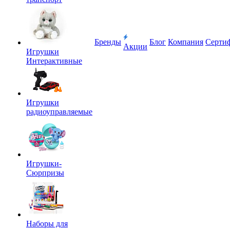
Бренды
Блог
Компания
Серти
Акции
Игрушки
Интерактивные
Игрушки
радиоуправляемые
Игрушки-
Сюрпризы
Наборы для