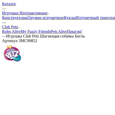
Каталог
—
Игрушки Интерактивные
Конструкторы
Оружие игрушечное
Куклы
Игрушечный транспо
—
Club Petz
Robo Alive
My Fuzzy Friends
Pets Alive
Прыгли!
—
Игрушка Club Petz Шагающая собачка Бигль
Артикул:
IMC99852