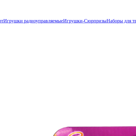
рт
Игрушки радиоуправляемые
Игрушки-Сюрпризы
Наборы для т