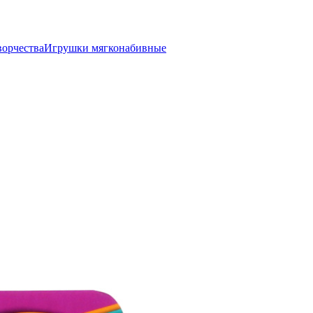
ворчества
Игрушки мягконабивные