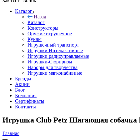
Заказать звонок
Каталог
Назад
Каталог
Конструкторы
Оружие игрушечное
Куклы
Игрушечный транспорт
Игрушки Интерактивные
Игрушки радиоуправляемые
Игрушки-Сюрпризы
Наборы для творчества
Игрушки мягконабивные
Бренды
Акции
Блог
Компания
Сертификаты
Контакты
Игрушка Club Petz Шагающая собачка 
Главная
—