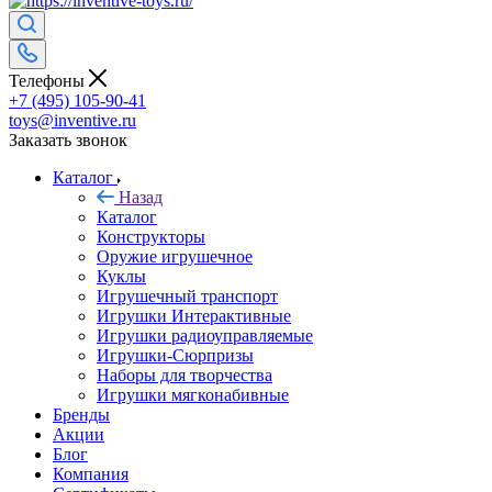
Телефоны
+7 (495) 105-90-41
toys@inventive.ru
Заказать звонок
Каталог
Назад
Каталог
Конструкторы
Оружие игрушечное
Куклы
Игрушечный транспорт
Игрушки Интерактивные
Игрушки радиоуправляемые
Игрушки-Сюрпризы
Наборы для творчества
Игрушки мягконабивные
Бренды
Акции
Блог
Компания