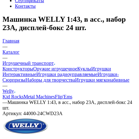
Сертификаты
Контакты
Машинка WELLY 1:43, в асс., набор
23A, дисплей-бокс 24 шт.
Главная
—
Каталог
—
Игрушечный транспорт
Конструкторы
Оружие игрушечное
Куклы
Игрушки
Интерактивные
Игрушки радиоуправляемые
Игрушки-
Сюрпризы
Наборы для творчества
Игрушки мягконабивные
—
Welly
Kid Rocks
Metal Machines
Flip'Ems
—
Машинка WELLY 1:43, в асс., набор 23A, дисплей-бокс 24
шт.
Артикул:
44000-24CWD23A