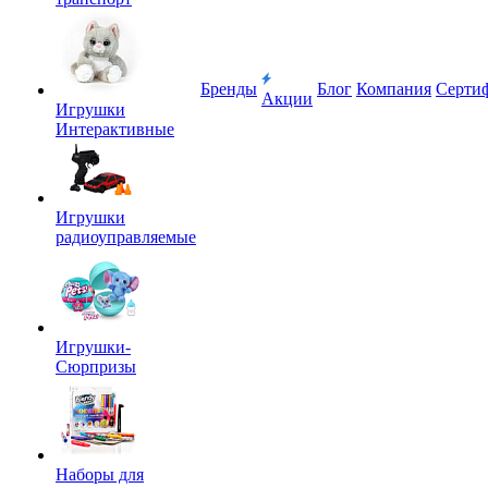
Бренды
Блог
Компания
Серти
Акции
Игрушки
Интерактивные
Игрушки
радиоуправляемые
Игрушки-
Сюрпризы
Наборы для