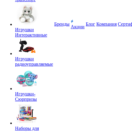
Бренды
Блог
Компания
Серти
Акции
Игрушки
Интерактивные
Игрушки
радиоуправляемые
Игрушки-
Сюрпризы
Наборы для