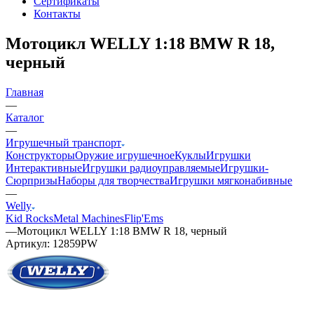
Сертификаты
Контакты
Мотоцикл WELLY 1:18 BMW R 18,
черный
Главная
—
Каталог
—
Игрушечный транспорт
Конструкторы
Оружие игрушечное
Куклы
Игрушки
Интерактивные
Игрушки радиоуправляемые
Игрушки-
Сюрпризы
Наборы для творчества
Игрушки мягконабивные
—
Welly
Kid Rocks
Metal Machines
Flip'Ems
—
Мотоцикл WELLY 1:18 BMW R 18, черный
Артикул:
12859PW