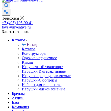
Телефоны
+7 (495) 105-90-41
toys@inventive.ru
Заказать звонок
Каталог
Назад
Каталог
Конструкторы
Оружие игрушечное
Куклы
Игрушечный транспорт
Игрушки Интерактивные
Игрушки радиоуправляемые
Игрушки-Сюрпризы
Наборы для творчества
Игрушки мягконабивные
Бренды
Акции
Блог
Компания