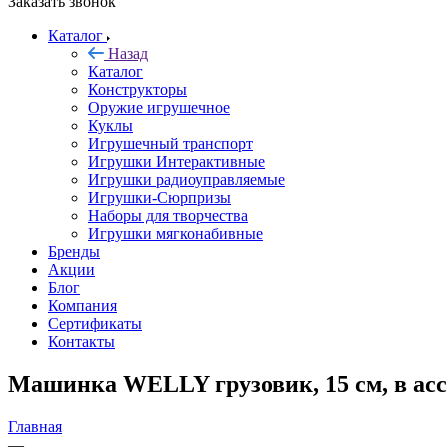
Заказать звонок
Каталог
Назад
Каталог
Конструкторы
Оружие игрушечное
Куклы
Игрушечный транспорт
Игрушки Интерактивные
Игрушки радиоуправляемые
Игрушки-Сюрпризы
Наборы для творчества
Игрушки мягконабивные
Бренды
Акции
Блог
Компания
Сертификаты
Контакты
Машинка WELLY грузовик, 15 см, в асс.,
Главная
—