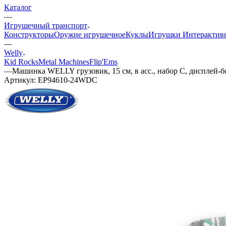
Каталог
—
Игрушечный транспорт
Конструкторы
Оружие игрушечное
Куклы
Игрушки Интерактив
—
Welly
Kid Rocks
Metal Machines
Flip'Ems
—
Машинка WELLY грузовик, 15 см, в асс., набор C, дисплей-б
Артикул:
EP94610-24WDC