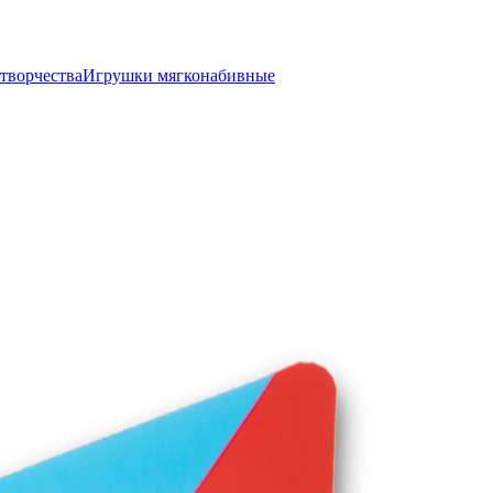
творчества
Игрушки мягконабивные