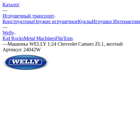
Каталог
—
Игрушечный транспорт
Конструкторы
Оружие игрушечное
Куклы
Игрушки Интерактив
—
Welly
Kid Rocks
Metal Machines
Flip'Ems
—
Машинка WELLY 1:24 Chevrolet Camaro ZL1, желтый
Артикул:
24042W