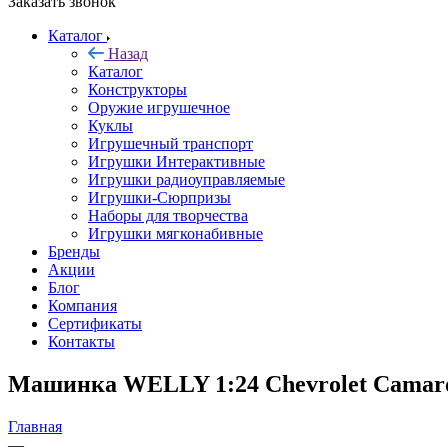
Заказать звонок
Каталог
Назад
Каталог
Конструкторы
Оружие игрушечное
Куклы
Игрушечный транспорт
Игрушки Интерактивные
Игрушки радиоуправляемые
Игрушки-Сюрпризы
Наборы для творчества
Игрушки мягконабивные
Бренды
Акции
Блог
Компания
Сертификаты
Контакты
Машинка WELLY 1:24 Chevrolet Camar
Главная
—