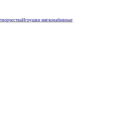
творчества
Игрушки мягконабивные