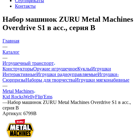
Сертификаты
Контакты
Набор машинок ZURU Metal Machines
Overdrive S1 в асс., серия В
Главная
—
Каталог
—
Игрушечный транспорт
Конструкторы
Оружие игрушечное
Куклы
Игрушки
Интерактивные
Игрушки радиоуправляемые
Игрушки-
Сюрпризы
Наборы для творчества
Игрушки мягконабивные
—
Metal Machines
Kid Rocks
Welly
Flip'Ems
—
Набор машинок ZURU Metal Machines Overdrive S1 в асс.,
серия В
Артикул:
6799B