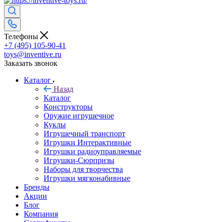
Телефоны
+7 (495) 105-90-41
toys@inventive.ru
Заказать звонок
Каталог
Назад
Каталог
Конструкторы
Оружие игрушечное
Куклы
Игрушечный транспорт
Игрушки Интерактивные
Игрушки радиоуправляемые
Игрушки-Сюрпризы
Наборы для творчества
Игрушки мягконабивные
Бренды
Акции
Блог
Компания