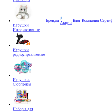
Бренды
Блог
Компания
Серти
Акции
Игрушки
Интерактивные
Игрушки
радиоуправляемые
Игрушки-
Сюрпризы
Наборы для