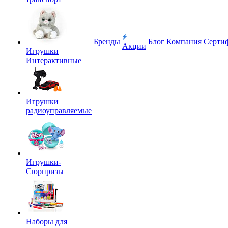
Бренды
Блог
Компания
Серти
Акции
Игрушки
Интерактивные
Игрушки
радиоуправляемые
Игрушки-
Сюрпризы
Наборы для