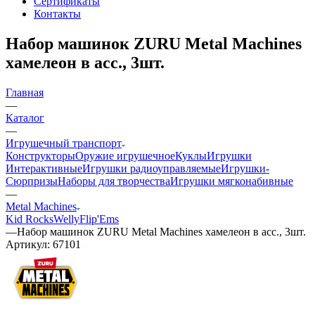
Сертификаты
Контакты
Набор машинок ZURU Metal Machines
хамелеон в асс., 3шт.
Главная
—
Каталог
—
Игрушечный транспорт
Конструкторы
Оружие игрушечное
Куклы
Игрушки
Интерактивные
Игрушки радиоуправляемые
Игрушки-
Сюрпризы
Наборы для творчества
Игрушки мягконабивные
—
Metal Machines
Kid Rocks
Welly
Flip'Ems
—
Набор машинок ZURU Metal Machines хамелеон в асс., 3шт.
Артикул:
67101