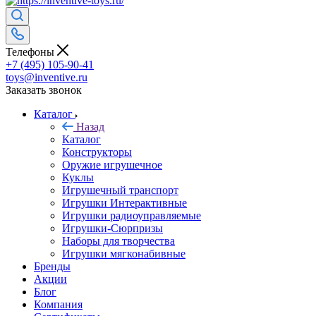
Телефоны
+7 (495) 105-90-41
toys@inventive.ru
Заказать звонок
Каталог
Назад
Каталог
Конструкторы
Оружие игрушечное
Куклы
Игрушечный транспорт
Игрушки Интерактивные
Игрушки радиоуправляемые
Игрушки-Сюрпризы
Наборы для творчества
Игрушки мягконабивные
Бренды
Акции
Блог
Компания