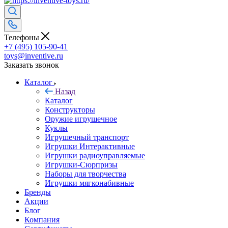
Телефоны
+7 (495) 105-90-41
toys@inventive.ru
Заказать звонок
Каталог
Назад
Каталог
Конструкторы
Оружие игрушечное
Куклы
Игрушечный транспорт
Игрушки Интерактивные
Игрушки радиоуправляемые
Игрушки-Сюрпризы
Наборы для творчества
Игрушки мягконабивные
Бренды
Акции
Блог
Компания