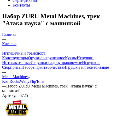
Сертификаты
Контакты
Набор ZURU Metal Machines, трек
"Атака паука" с машинкой
Главная
—
Каталог
—
Игрушечный транспорт
Конструкторы
Оружие игрушечное
Куклы
Игрушки
Интерактивные
Игрушки радиоуправляемые
Игрушки-
Сюрпризы
Наборы для творчества
Игрушки мягконабивные
—
Metal Machines
Kid Rocks
Welly
Flip'Ems
—
Набор ZURU Metal Machines, трек "Атака паука" с
машинкой
Артикул:
6725