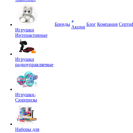
Бренды
Блог
Компания
Серти
Акции
Игрушки
Интерактивные
Игрушки
радиоуправляемые
Игрушки-
Сюрпризы
Наборы для