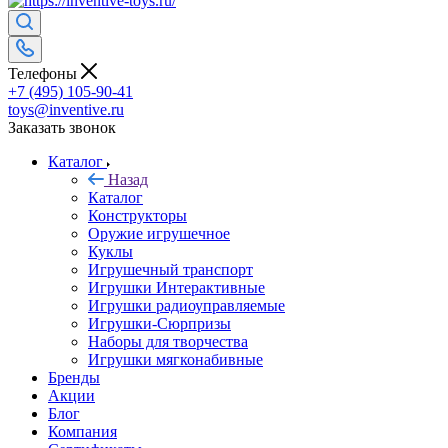
Телефоны
+7 (495) 105-90-41
toys@inventive.ru
Заказать звонок
Каталог
Назад
Каталог
Конструкторы
Оружие игрушечное
Куклы
Игрушечный транспорт
Игрушки Интерактивные
Игрушки радиоуправляемые
Игрушки-Сюрпризы
Наборы для творчества
Игрушки мягконабивные
Бренды
Акции
Блог
Компания