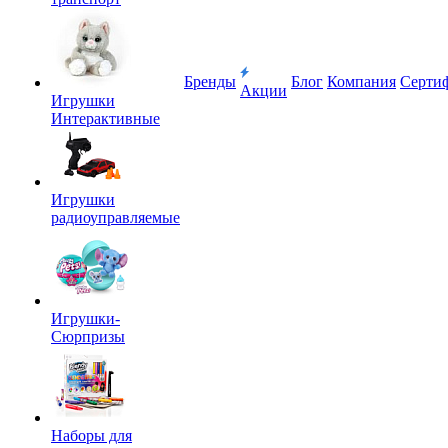
Бренды
Блог
Компания
Серти
Акции
Игрушки
Интерактивные
Игрушки
радиоуправляемые
Игрушки-
Сюрпризы
Наборы для