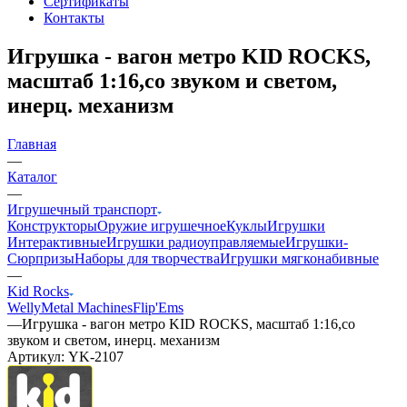
Сертификаты
Контакты
Игрушка - вагон метро KID ROCKS,
масштаб 1:16,со звуком и светом,
инерц. механизм
Главная
—
Каталог
—
Игрушечный транспорт
Конструкторы
Оружие игрушечное
Куклы
Игрушки
Интерактивные
Игрушки радиоуправляемые
Игрушки-
Сюрпризы
Наборы для творчества
Игрушки мягконабивные
—
Kid Rocks
Welly
Metal Machines
Flip'Ems
—
Игрушка - вагон метро KID ROCKS, масштаб 1:16,со
звуком и светом, инерц. механизм
Артикул:
YK-2107