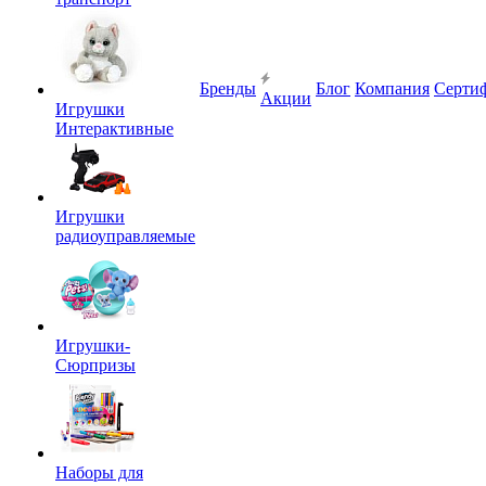
Бренды
Блог
Компания
Серти
Акции
Игрушки
Интерактивные
Игрушки
радиоуправляемые
Игрушки-
Сюрпризы
Наборы для