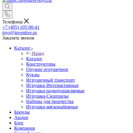
Телефоны
+7 (495) 105-90-41
toys@inventive.ru
Заказать звонок
Каталог
Назад
Каталог
Конструкторы
Оружие игрушечное
Куклы
Игрушечный транспорт
Игрушки Интерактивные
Игрушки радиоуправляемые
Игрушки-Сюрпризы
Наборы для творчества
Игрушки мягконабивные
Бренды
Акции
Блог
Компания