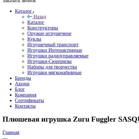
Заказать звонок
Каталог
Назад
Каталог
Конструкторы
Оружие игрушечное
Куклы
Игрушечный транспорт
Игрушки Интерактивные
Игрушки радиоуправляемые
Игрушки-Сюрпризы
Наборы для творчества
Игрушки мягконабивные
Бренды
Акции
Блог
Компания
Сертификаты
Контакты
Плюшевая игрушка Zuru Fuggler SA
Главная
—