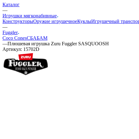
Каталог
—
Игрушки мягконабивные
Конструкторы
Оружие игрушечное
Куклы
Игрушечный транспо
—
Fuggler
Coco Cones
СБАБАМ
—
Плюшевая игрушка Zuru Fuggler SASQUOOSH
Артикул:
15702D