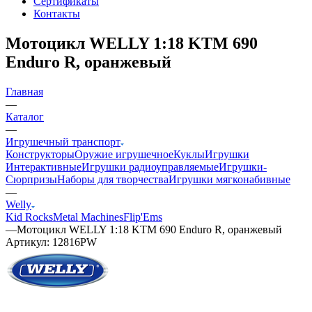
Сертификаты
Контакты
Мотоцикл WELLY 1:18 KTM 690
Enduro R, оранжевый
Главная
—
Каталог
—
Игрушечный транспорт
Конструкторы
Оружие игрушечное
Куклы
Игрушки
Интерактивные
Игрушки радиоуправляемые
Игрушки-
Сюрпризы
Наборы для творчества
Игрушки мягконабивные
—
Welly
Kid Rocks
Metal Machines
Flip'Ems
—
Мотоцикл WELLY 1:18 KTM 690 Enduro R, оранжевый
Артикул:
12816PW