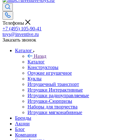
Телефоны
+7 (495) 105-90-41
toys@inventive.ru
Заказать звонок
Каталог
Назад
Каталог
Конструкторы
Оружие игрушечное
Куклы
Игрушечный транспорт
Игрушки Интерактивные
Игрушки радиоуправляемые
Игрушки-Сюрпризы
Наборы для творчества
Игрушки мягконабивные
Бренды
Акции
Блог
Компания