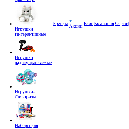
Бренды
Блог
Компания
Серти
Акции
Игрушки
Интерактивные
Игрушки
радиоуправляемые
Игрушки-
Сюрпризы
Наборы для