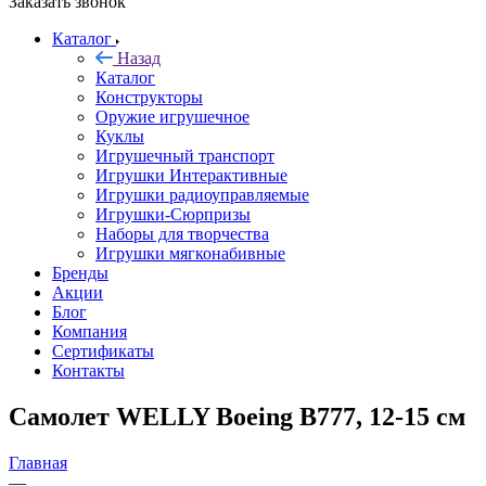
Заказать звонок
Каталог
Назад
Каталог
Конструкторы
Оружие игрушечное
Куклы
Игрушечный транспорт
Игрушки Интерактивные
Игрушки радиоуправляемые
Игрушки-Сюрпризы
Наборы для творчества
Игрушки мягконабивные
Бренды
Акции
Блог
Компания
Сертификаты
Контакты
Самолет WELLY Boeing B777, 12-15 см
Главная
—