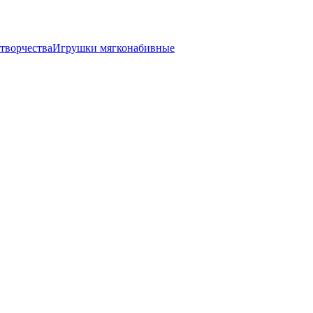
творчества
Игрушки мягконабивные