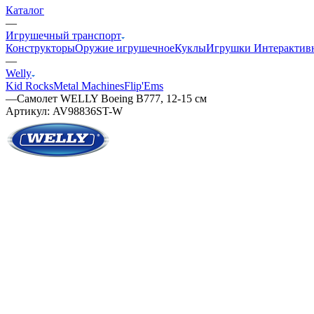
Каталог
—
Игрушечный транспорт
Конструкторы
Оружие игрушечное
Куклы
Игрушки Интерактив
—
Welly
Kid Rocks
Metal Machines
Flip'Ems
—
Самолет WELLY Boeing B777, 12-15 см
Артикул:
AV98836ST-W